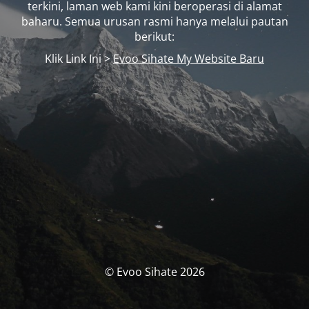
terkini, laman web kami kini beroperasi di alamat
baharu. Semua urusan rasmi hanya melalui pautan
berikut:
Klik Link Ini >
Evoo Sihate My Website Baru
© Evoo Sihate 2026